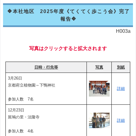
本社地区 2025年度《てくてく歩こう会》完了
報告
H003a
写真はクリックすると拡大されます
日時・行先等
写真
別紙
3月26日
京都府立植物園～下鴨神社
詳細
参加人数 7名
12月23日
斑鳩の里・法隆寺
詳細
参加人数 4名