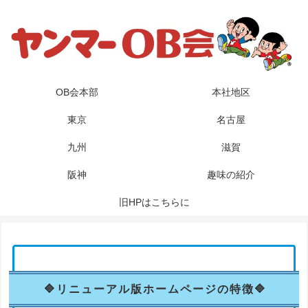
OB会本部
本社地区
東京
名古屋
九州
滋賀
阪神
趣味の紹介
旧HPはこちらに
リニューアル版ホームページの特徴