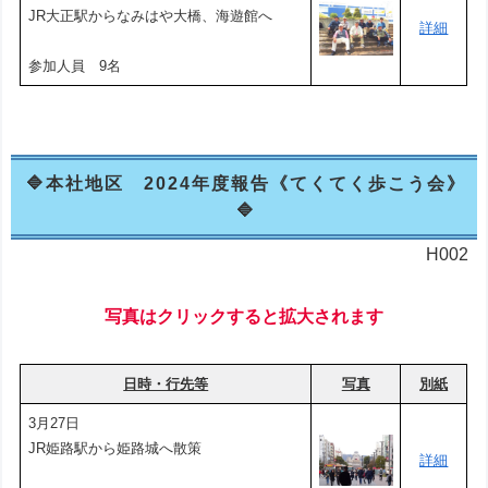
JR大正駅からなみはや大橋、海遊館へ
詳細
参加人員 9名
本社地区 2024年度報告《てくてく歩こう会》
H002
写真はクリックすると拡大されます
日時・行先等
写真
別紙
3月27日
JR姫路駅から姫路城へ散策
詳細