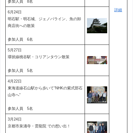
参加人員 8名
詳細
6月24日
明石駅・明石城、ジェノバライン、魚の卸
商店街への散策
参加人員 6名
5月27日
環状線桃谷駅・コリアンタウン散策
参加人員 5名
4月22日
東海道線石山駅から歩いて“NHKの紫式部石
山寺へ“
参加人員 5名
3月24日
京都市泉涌寺・雲龍院 での想い出！