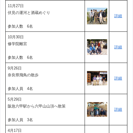
11月27日
伏見の運河と酒蔵めぐり
詳細
参加人数 6名
10月30日
修学院離宮
詳細
参加人数 6名
9月26日
奈良県飛鳥の散歩
詳細
参加人員 4名
5月29日
阪急六甲駅から六甲山山頂へ散策
詳細
参加人員 3名
4月17日