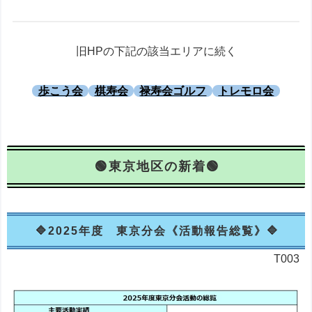
旧HPの下記の該当エリアに続く
歩こう会
棋寿会
禄寿会ゴルフ
トレモロ会
東京地区の新着
2025年度 東京分会《活動報告総覧》
T003