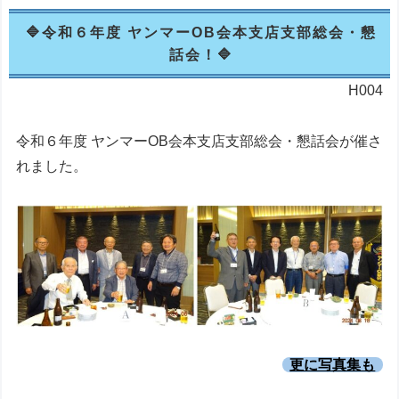
令和６年度 ヤンマーOB会本支店支部総会・懇
話会！
H004
令和６年度 ヤンマーOB会本支店支部総会・懇話会が催さ
れました。
更に写真集も